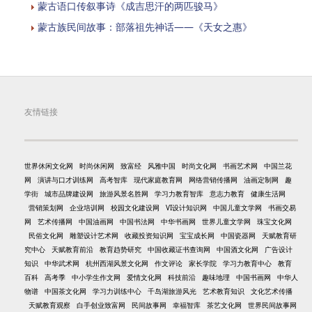
蒙古语口传叙事诗《成吉思汗的两匹骏马》
蒙古族民间故事：部落祖先神话——《天女之惠》
友情链接
世界休闲文化网
时尚休闲网
致富经
风雅中国
时尚文化网
书画艺术网
中国兰花
网
演讲与口才训练网
高考智库
现代家庭教育网
网络营销传播网
油画定制网
趣
学街
城市品牌建设网
旅游风景名胜网
学习力教育智库
意志力教育
健康生活网
营销策划网
企业培训网
校园文化建设网
VI设计知识网
中国儿童文学网
书画交易
网
艺术传播网
中国油画网
中国书法网
中华书画网
世界儿童文学网
珠宝文化网
民俗文化网
雕塑设计艺术网
收藏投资知识网
宝宝成长网
中国瓷器网
天赋教育研
究中心
天赋教育前沿
教育趋势研究
中国收藏证书查询网
中国酒文化网
广告设计
知识
中华武术网
杭州西湖风景文化网
作文评论
家长学院
学习力教育中心
教育
百科
高考季
中小学生作文网
爱情文化网
科技前沿
趣味地理
中国书画网
中华人
物谱
中国茶文化网
学习力训练中心
千岛湖旅游风光
艺术教育知识
文化艺术传播
天赋教育观察
白手创业致富网
民间故事网
幸福智库
茶艺文化网
世界民间故事网