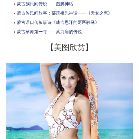
蒙古族民间传说——图腾神话
蒙古族民间故事：部落祖先神话——《天女之惠》
蒙古语口传叙事诗《成吉思汗的两匹骏马》
蒙古草原第一寺——莫力庙的传说
【美图欣赏】