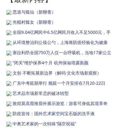
恶道与狐仙（新聊斋）
光棍村狐女（新聊斋）
全国9.04亿网民中6.5亿网民月收入不足5000元，手
从环境整治到公筷公勺，上海将防疫经验化为健康
塞拉利昂全国750万人仅一台呼吸机，当地17家公立
“闭关”维护保养4个月 杭州保俶塔露新颜
文创 不断拓展新边界（解码·文化市场新观察）
广东中考延期举行 顺延一个月安排在7月20-22日
艺术品市场新常态的破冰转型
敦煌莫高窟推窟外展示游览：游客可身临其境享奇
防疫宣传：国外艺术家空间宝石版的洗手液
中奥艺术家的一次特殊“隔空祝福”