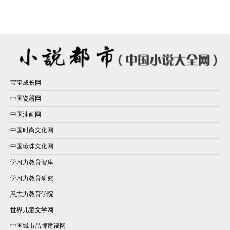
宝宝成长网
中国瓷器网
中国油画网
中国时尚文化网
中国珍珠文化网
学习力教育智库
学习力教育研究
意志力教育学院
世界儿童文学网
中国城市品牌建设网