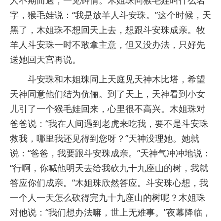
人不期而遇，一见钟情。木姐珠问猴毛娃叫什么名
字，猴毛娃说：“我是放羊人斗安珠。”这个时候，天
黑了，木姐珠不想回天上去，想跟斗安珠成亲。牧
羊人斗安珠一时不敢拿主意，但又没办法，只好先
送她回天宫再说。
斗安珠和木姐珠同上天庭见天神木比塔，希望
天神同意他们结为伉俪。到了天上，天神看到小女
儿引了一个猴毛娃回来，心里很不高兴。木姐珠对
爸爸说：“我在人间遇到老虎来吃我，要不是斗安珠
救我，哪里我还见得到您呀？”天神没理她。她就
说：“爸爸，我要跟斗安珠成亲。”天神气冲冲地说：
“行啊，你喊他明天去给我砍九十九座山的树，我就
答应你们成亲。”木姐珠欣然答应。斗安珠心想，我
一个人一天怎么砍得完九十九座山的树呢？木姐珠
对他说：“我们想办法嘛，世上无难事。”夜幕降临，