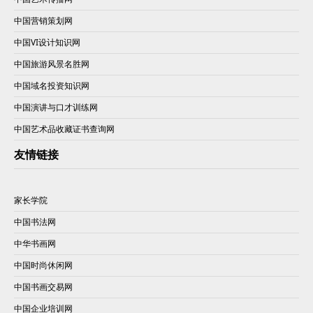
中国营销策划网
中国VI设计知识网
中国旅游风景名胜网
中国域名投资知识网
中国演讲与口才训练网
中国艺术品收藏证书查询网
友情链接
家长学院
中国书法网
中华书画网
中国时尚休闲网
中国书画交易网
中国企业培训网