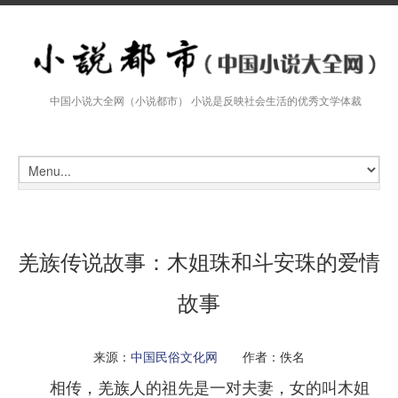
中国小说大全网（小说都市） 小说是反映社会生活的优秀文学体裁
羌族传说故事：木姐珠和斗安珠的爱情
故事
来源：
中国民俗文化网
作者：佚名
相传，羌族人的祖先是一对夫妻，女的叫木姐